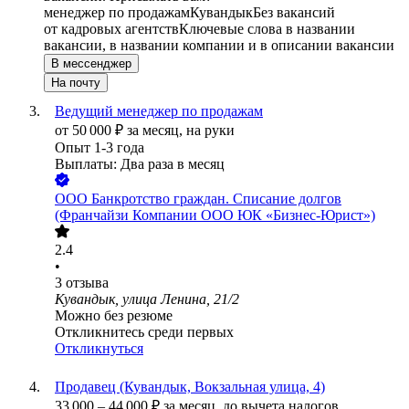
менеджер по продажам
Кувандык
Без вакансий
от кадровых агентств
Ключевые слова в названии
вакансии, в названии компании и в описании вакансии
В мессенджер
На почту
Ведущий менеджер по продажам
от
50 000
₽
за месяц,
на руки
Опыт 1-3 года
Выплаты: Два раза в месяц
ООО
Банкротство граждан. Списание долгов
(Франчайзи Компании ООО ЮК «Бизнес-Юрист»)
2.4
•
3
отзыва
Кувандык, улица Ленина, 21/2
Можно без резюме
Откликнитесь среди первых
Откликнуться
Продавец (Кувандык, Вокзальная улица, 4)
33 000
–
44 000
₽
за месяц,
до вычета налогов